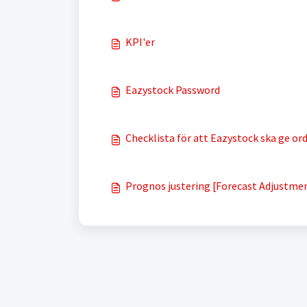
KPI'er
Eazystock Password
Checklista för att Eazystock ska ge or
Prognos justering [Forecast Adjustme