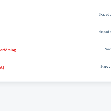
Skapad a
Skapad a
Skap
derförslag
Skapad 
nt]