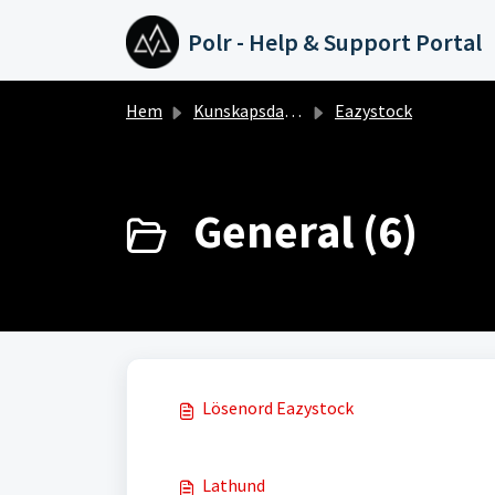
Hoppa över till huvudinnehåll
Polr - Help & Support Portal
Hem
Kunskapsdatabas
Eazystock
General (6)
Lösenord Eazystock
Lathund