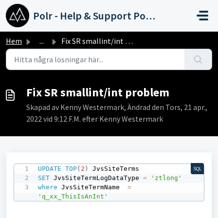
Hoppa över till huvudinnehåll
Polr - Help & Support Portal
Hem
...
Fix SR smallint/int problem
Fix SR smallint/int problem
Skapad av Kenny Westermark, Ändrad den Tors, 21 apr.,
2022 vid 9:12 F.M. efter Kenny Westermark
UPDATE
TOP
(
2
)
SQL
SET
 JvsSiteTermLogDataType 
=
'ztlong'
where
 JvsSiteTermName  
=
'q_xx_ThisIsAnInt'