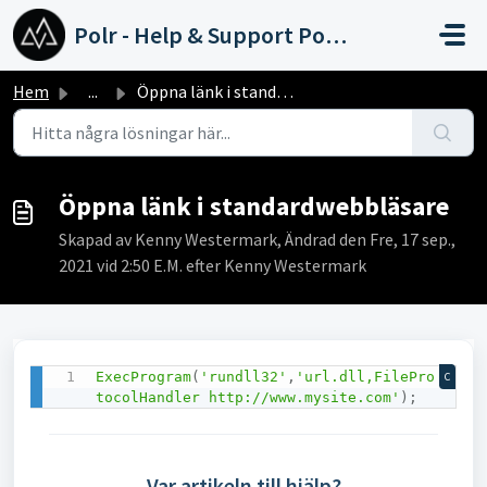
Hoppa över till huvudinnehåll
Polr - Help & Support Portal
Hem
...
Öppna länk i standardwebbläsare
Öppna länk i standardwebbläsare
Skapad av Kenny Westermark, Ändrad den Fre, 17 sep.,
2021 vid 2:50 E.M. efter Kenny Westermark
ExecProgram
(
'rundll32'
,
'url.dll,FilePro
C
tocolHandler http://www.mysite.com'
)
;
Var artikeln till hjälp?