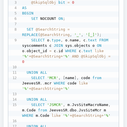
@SkipSqlObj
bit
=
0
AS
BEGIN
SET
 NOCOUNT 
ON
;
SET
@SearchString
=
REPLACE
(
@SearchString
,
'_'
,
'[_]'
)
;
SELECT
 o
.
type
,
 o
.
name
,
 c
.
text
FROM
syscomments c 
JOIN
 sys
.
objects o 
ON
o
.
object_id 
=
 c
.
id 
WHERE
 c
.
text
like
'%'
+
@SearchString
+
'%'
AND
@SkipSqlObj
=
0
UNION
ALL
SELECT
'MCR'
,
[
name
]
,
 code 
from
JeevesSR
.
.
mcr 
WHERE
 code 
like
'%'
+
@SearchString
+
'%'
UNION
ALL
SELECT
'JSMCR'
,
 m
.
JvsSiteMacroName
,
m
.
Code 
from
 JeevesSR
.
dbo
.
JvsSiteMcr m 
WHERE
 m
.
Code 
like
'%'
+
@SearchString
+
'%'
UNION
ALL