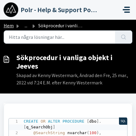
Hoppa över till huvudinnehåll
Polr - Help & Support Portal
Hem
...
Sökprocedur i vanliga objekt i Jeeves
Sökprocedur i vanliga objekt i
Jeeves
Skapad av Kenny Westermark, Ändrad den Fre, 25 mar.,
2022 vid 7:24 E.M. efter Kenny Westermark
CREATE
OR
ALTER
PROCEDURE
[
dbo
]
.
SQL
[
q_SearchObj
]
@SearchString
 nvarchar
(
100
)
,