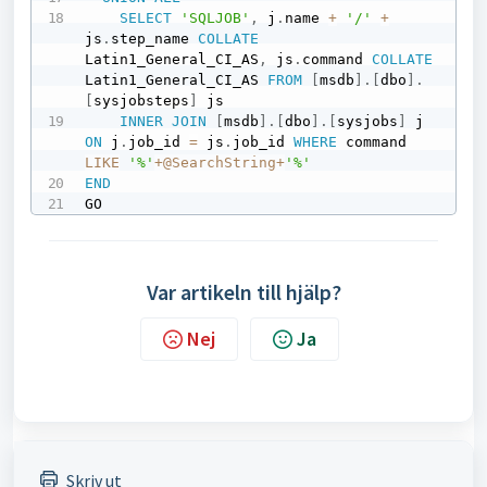
SELECT
'SQLJOB'
,
 j
.
name 
+
'/'
+
js
.
step_name 
COLLATE
Latin1_General_CI_AS
,
 js
.
command 
COLLATE
Latin1_General_CI_AS 
FROM
[
msdb
]
.
[
dbo
]
.
[
sysjobsteps
]
 js 

INNER
JOIN
[
msdb
]
.
[
dbo
]
.
[
sysjobs
]
 j 
ON
 j
.
job_id 
=
 js
.
job_id 
WHERE
 command 
LIKE
'%'
+
@SearchString
+
'%'
END
GO
Var artikeln till hjälp?
Nej
Ja
Skriv ut