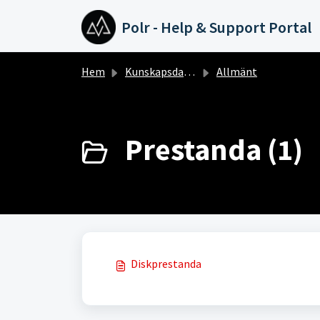
Hoppa över till huvudinnehåll
Polr - Help & Support Portal
Hem
Kunskapsdatabas
Allmänt
Prestanda (1)
Diskprestanda